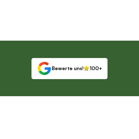
akzeptiert?
Gutscheine für Tanzstunden
Bewerte uns!
100+
 Bewertungen
Die Tanzschule für 
Tango in 