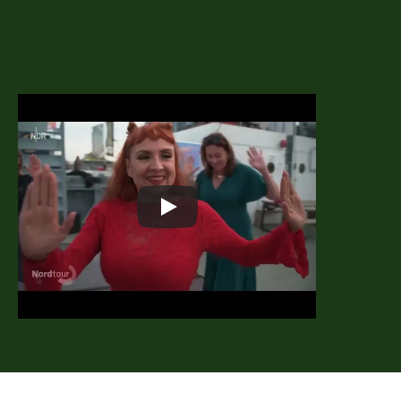
– und so herzlich 
wie selten 
erlebt.”
Julia K.