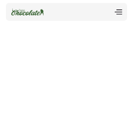
💃🤎 Bachata Chocolate – Bachata Sensual 
Night 🤎🕺
Zurück zu allen Events