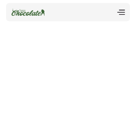
Donnerstag 19:00 - 20:30 Uhr
Tango Kurs für 
Fortgeschrittene
Jetzt anmelden
Vertiefe dein Können im Tango Argentino – mit mehr 
Technik, Musikalität und tänzerischer 
Ausdruckskraft. Für alle mit solider Tango-
Vorerfahrung.