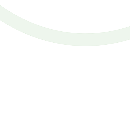
TangoFortgeschrittene
TangoTechnik