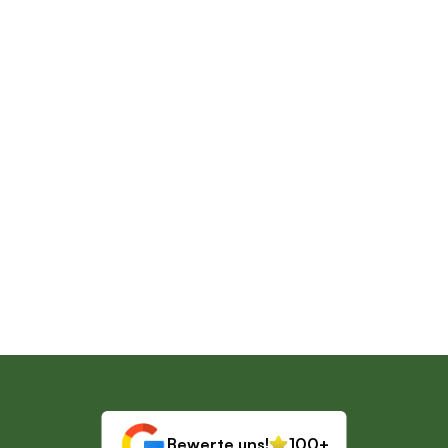
Benötige ich einen Partner, um 
teilzunehmen?
Kann ich Privatstunden buchen?
Welche Zahlungsmethoden werden 
akzeptiert?
Gutscheine für Tanzstunden
Bewerte uns!
100+