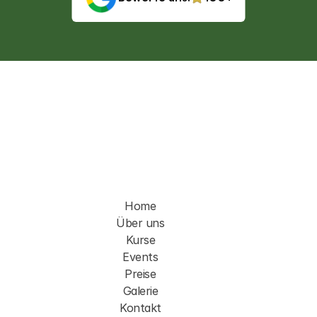
 Bewertungen
Die Tanzschule für 
Tango in 
Hamburg.
Fragen?
Home
info@tango-chocolate.de
Über uns
Kurse
Events
Preise
Galerie
Kontakt