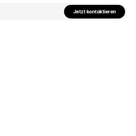
Jetzt kontaktieren
Bachata-Salsa- Latin Beats Night
Zurück zu allen Events
.08.2026